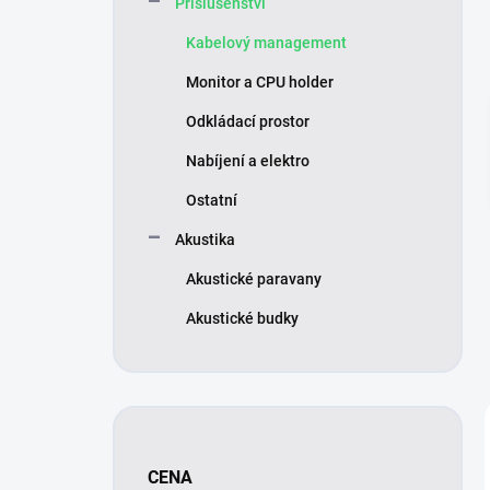
Příslušenství
í
p
Kabelový management
a
n
Monitor a CPU holder
e
Odkládací prostor
l
Nabíjení a elektro
Ostatní
Akustika
Akustické paravany
Akustické budky
CENA