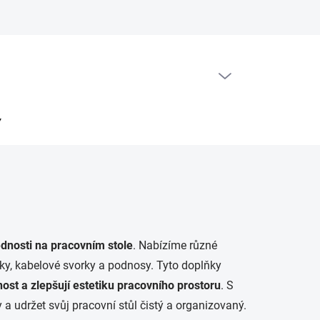
PRÁZDNÝ KOŠÍK
NÁKUPNÍ
KOŠÍK
Y
dnosti na pracovním stole
. Nabízíme různé
krky, kabelové svorky a podnosy. Tyto doplňky
ost a zlepšují estetiku pracovního prostoru
. S
držet svůj pracovní stůl čistý a organizovaný.