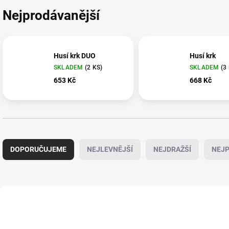
Nejprodávanější
Husí krk DUO
Husí krk
SKLADEM
(2 KS)
SKLADEM
(3
653 Kč
668 Kč
Ř
a
DOPORUČUJEME
NEJLEVNĚJŠÍ
NEJDRAŽŠÍ
NEJP
z
e
n
í
V
p
ý
109/BIL
r
p
o
i