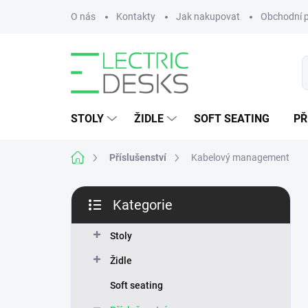
Přejít
O nás
Kontakty
Jak nakupovat
Obchodní 
na
obsah
STOLY
ŽIDLE
SOFT SEATING
PŘ
Domů
Příslušenství
Kabelový management
P
Kategorie
o
Přeskočit
s
kategorie
t
Stoly
r
Židle
a
n
Soft seating
n