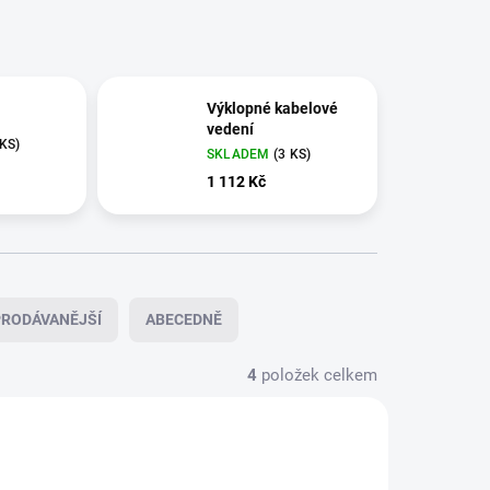
Výklopné kabelové
vedení
 KS)
SKLADEM
(3 KS)
1 112 Kč
RODÁVANĚJŠÍ
ABECEDNĚ
4
položek celkem
106/BIL
103/BIL