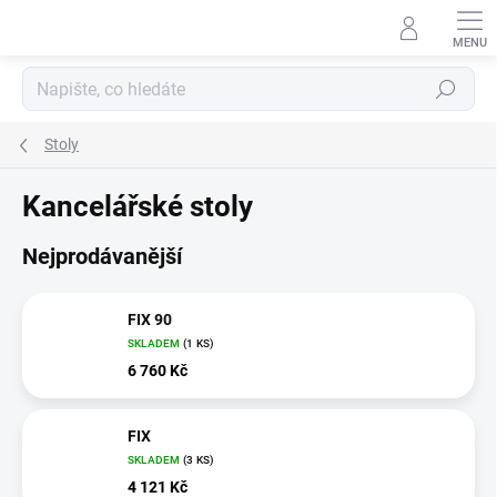
Přejít
na
obsah
Hledat
Stoly
Kancelářské stoly
Nejprodávanější
FIX 90
SKLADEM
(1 KS)
6 760 Kč
FIX
SKLADEM
(3 KS)
4 121 Kč