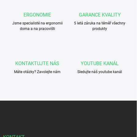
d
a
c
ERGONOMIE
GARANCE KVALITY
í
Jsme specialisté na ergonomii
p
5 letá záruka na téměř všechny
doma a na pracovišti
produkty
r
v
k
y
v
ý
KONTAKTUJTE NÁS
YOUTUBE KANÁL
p
i
Máte otázky? Zavolejte nám
Sledujte náš youtube kanál
s
u
Z
á
p
a
t