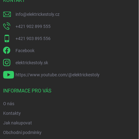
í
KONTAKT
info
@
elektrickestoly.cz
+421 902 899 555
+421 903 895 556
Facebook
elektrickestoly.sk
https://www.youtube.com/@elektrickestoly
INFORMACE PRO VÁS
O nás
Kontakty
Jak nakupovat
Obchodní podmínky