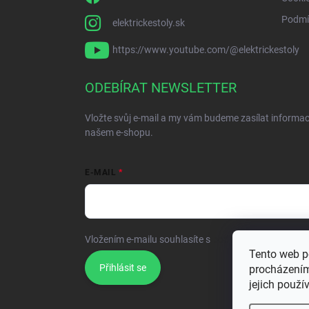
Podmí
elektrickestoly.sk
https://www.youtube.com/@elektrickestoly
ODEBÍRAT NEWSLETTER
Vložte svůj e-mail a my vám budeme zasílat informa
našem e-shopu.
E-MAIL
Vložením e-mailu souhlasíte s
podmínkami ochrany o
Tento web p
Přihlásit se
procházením
jejich použí