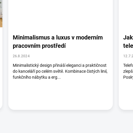
Minimalismus a luxus v moderním
Jak
pracovním prostředí
tel
26.8.2024
12.7.
Minimalistický design přináší eleganci a praktičnost
Telef
do kanceláří po celém světě. Kombinace čistých linií,
zlepš
funkčního nábytku a erg...
Posky
O
v