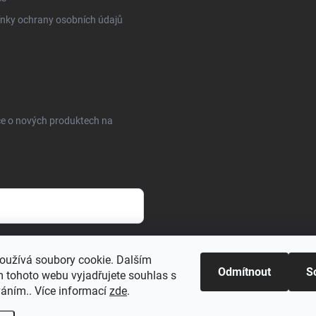
nky ochrany osobních údajů
ce o nových produktech na
sobních údajů
oužívá soubory cookie. Dalším
Odmítnout
S
 tohoto webu vyjadřujete souhlas s
váním.. Více informací
zde
.