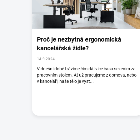
č
l
á
n
k
ů
Proč je nezbytná ergonomická
kancelářská židle?
14.9.2024
V dnešní době trávíme čím dál více času sezením za
pracovním stolem. Ať už pracujeme z domova, nebo
v kanceláři, naše tělo je vyst...