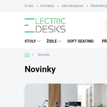
Přejít
O nás
Kontakty
Jak nakupovat
Obchodní 
na
obsah
STOLY
ŽIDLE
SOFT SEATING
PŘ
Domů
Novinky
Novinky
V
ý
p
i
s