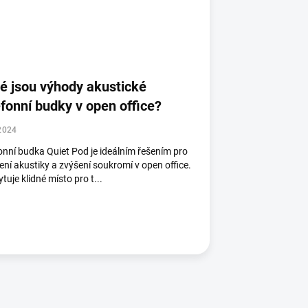
é jsou výhody akustické
efonní budky v open office?
2024
onní budka Quiet Pod je ideálním řešením pro
ení akustiky a zvýšení soukromí v open office.
tuje klidné místo pro t...