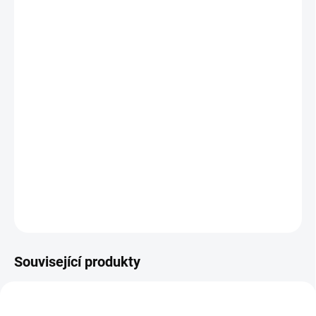
MŮŽEME DORUČIT DO:
ZVOLTE VARIANTU
MOŽNOSTI DORUČENÍ
−
+
Přidat do košíku
Elektrická podnož
IMPULSE
nabízí plynulé výškové nastavení s
antikolizním systémem a pamětí na 4 pozice. Nosnost až 100 kg a
tichý provoz.
DETAILNÍ INFORMACE
ZEPTAT SE
Související produkty