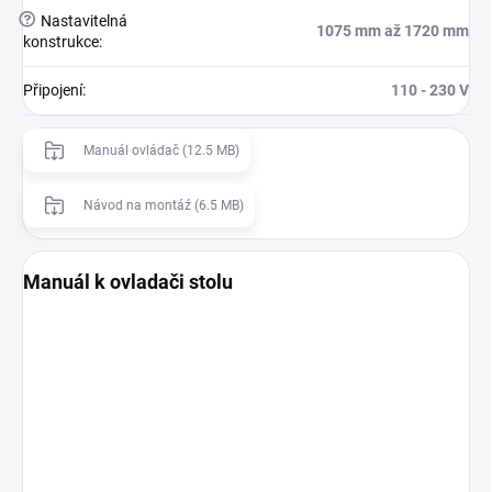
?
Nastavitelná
1075 mm až 1720 mm
konstrukce
:
Připojení
:
110 - 230 V
Manuál ovládač (12.5 MB)
Návod na montáź (6.5 MB)
Manuál k ovladači stolu