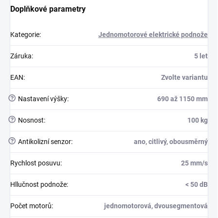
Doplňkové parametry
Kategorie
:
Jednomotorové elektrické podnože
Záruka
:
5 let
EAN
:
Zvolte variantu
?
Nastavení výšky
:
690 až 1150 mm
?
Nosnost
:
100 kg
?
Antikolizní senzor
:
ano, citlivý, obousměrný
Rychlost posuvu
:
25 mm/s
Hllučnost podnože
:
< 50 dB
Počet motorů
:
jednomotorová, dvousegmentová