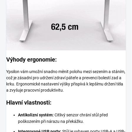
Výhody ergonomie:
Ypsilon vám umožní snadno měnit polohu mezi sezením a stáním,
což je zásadní pro udržení zdraví páteře a prevenci bolestí zad a
krku. Ergonomické nastavení výšky přispívá k lepšímu držení těla
a zvyšuje pracovní produktivitu.
Hlavní vlastnosti:
Antikolizní systém:
Citlivý senzor chrání stůl před
poškozením při nárazu na překážku.
Integrované USB porty:
Stůl je vybaven porty USB-A a USB-