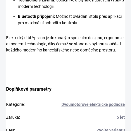
Technologie zdvihu:
Spolehlivé a plynulé nastavení výšky s
moderní technologií.
Bluetooth připojení:
Možnost ovládání stolu přes aplikaci
pro maximální pohodlí a kontrolu.
Elektrický stůl Ypsilon je dokonalým spojením designu, ergonomie
a moderní technologie, díky čemuž se stane nezbytnou součástí
každého moderního kancelářského nebo domácího prostoru.
Doplňkové parametry
Kategorie
:
Dvoumotorové elektrické podnože
Záruka
:
5 let
EAN
:
Zvolte variantu