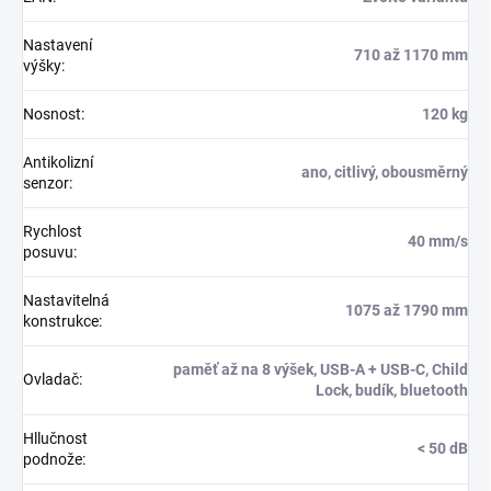
Nastavení
710 až 1170 mm
výšky
:
Nosnost
:
120 kg
Antikolizní
ano, citlivý, obousměrný
senzor
:
Rychlost
40 mm/s
posuvu
:
Nastavitelná
1075 až 1790 mm
konstrukce
:
paměť až na 8 výšek, USB-A + USB-C, Child
Ovladač
:
Lock, budík, bluetooth
Hllučnost
< 50 dB
podnože
: