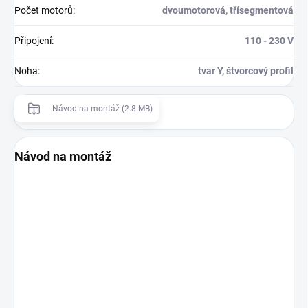
Počet motorů
:
dvoumotorová, třísegmentová
Připojení
:
110 - 230 V
Noha
:
tvar Y, štvorcový profil
Návod na montáž (2.8 MB)
Návod na montáž