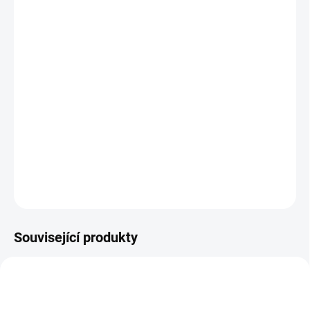
ZVOLTE VARIANTU
MOŽNOSTI DORUČENÍ
−
+
Přidat do košíku
Elektrický stůl
Ypsilon
se pyšní inovativním Y-nohovým designem,
který kombinuje stabilitu a styl. Nabízí nosnost 120 kg, antikolizní
systém a porty USB.
DETAILNÍ INFORMACE
ZEPTAT SE
Související produkty