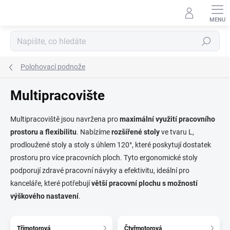
Přejít
na
obsah
Hledat
Polohovací podnože
Multipracovište
Multipracoviště jsou navržena pro
maximální využití pracovního
prostoru a flexibilitu
. Nabízíme
rozšířené stoly
ve tvaru L,
prodloužené stoly a stoly s úhlem 120°, které poskytují dostatek
prostoru pro více pracovních ploch. Tyto ergonomické stoly
podporují zdravé pracovní návyky a efektivitu, ideální pro
kanceláře, které potřebují
větší pracovní plochu s možností
výškového nastavení
.
Třímotorová
Čtyřmotorová