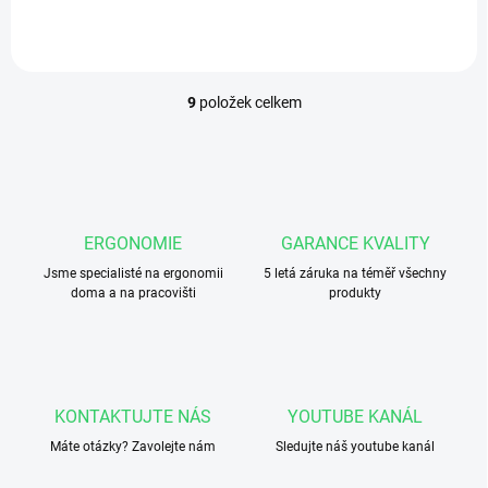
9
položek celkem
O
v
l
á
d
a
c
ERGONOMIE
GARANCE KVALITY
í
Jsme specialisté na ergonomii
p
5 letá záruka na téměř všechny
doma a na pracovišti
produkty
r
v
k
y
v
ý
KONTAKTUJTE NÁS
YOUTUBE KANÁL
p
i
Máte otázky? Zavolejte nám
Sledujte náš youtube kanál
s
u