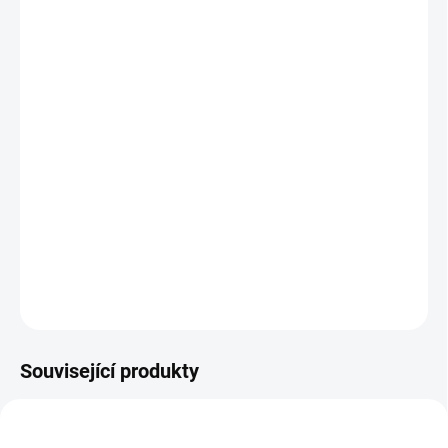
MŮŽEME DORUČIT DO:
ZVOLTE VARIANTU
MOŽNOSTI DORUČENÍ
−
+
Přidat do košíku
Polohovací stůl HARMONY kombinuje subtilní design a pokročilé
funkce, jako je prémiové ovládání, USB porty a antikolizní senzor, s
nosností 120 kg.
DETAILNÍ INFORMACE
ZEPTAT SE
Související produkty