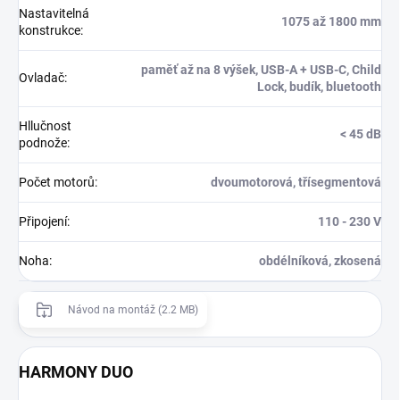
Nastavitelná
1075 až 1800 mm
konstrukce
:
paměť až na 8 výšek, USB-A + USB-C, Child
Ovladač
:
Lock, budík, bluetooth
Hllučnost
< 45 dB
podnože
:
Počet motorů
:
dvoumotorová, třísegmentová
Připojení
:
110 - 230 V
Noha
:
obdélníková, zkosená
Návod na montáž (2.2 MB)
HARMONY DUO