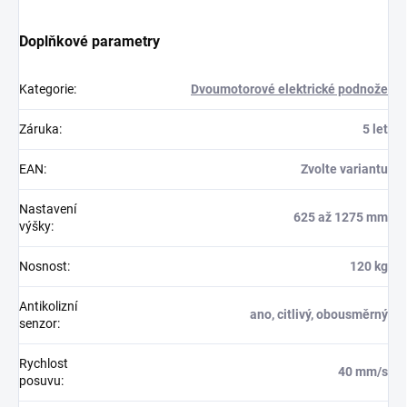
Doplňkové parametry
Kategorie
:
Dvoumotorové elektrické podnože
Záruka
:
5 let
EAN
:
Zvolte variantu
Nastavení
625 až 1275 mm
výšky
:
Nosnost
:
120 kg
Antikolizní
ano, citlivý, obousměrný
senzor
:
Rychlost
40 mm/s
posuvu
: