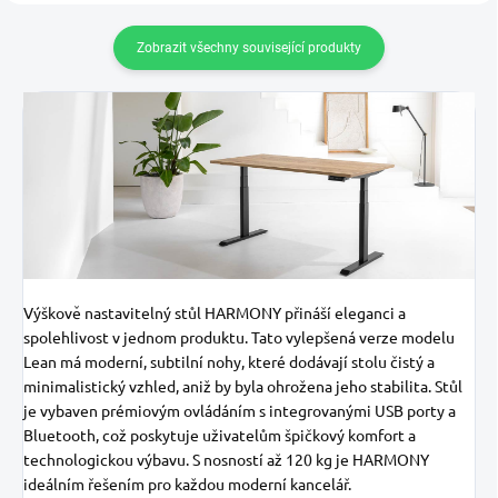
Zobrazit všechny související produkty
Výškově nastavitelný stůl HARMONY přináší eleganci a
spolehlivost v jednom produktu. Tato vylepšená verze modelu
Lean má moderní, subtilní nohy, které dodávají stolu čistý a
minimalistický vzhled, aniž by byla ohrožena jeho stabilita. Stůl
je vybaven prémiovým ovládáním s integrovanými USB porty a
Bluetooth, což poskytuje uživatelům špičkový komfort a
technologickou výbavu. S nosností až 120 kg je HARMONY
ideálním řešením pro každou moderní kancelář.