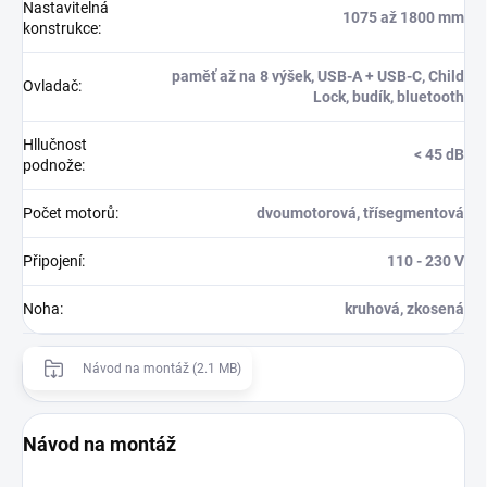
Nastavitelná
1075 až 1800 mm
konstrukce
:
paměť až na 8 výšek, USB-A + USB-C, Child
Ovladač
:
Lock, budík, bluetooth
Hllučnost
< 45 dB
podnože
:
Počet motorů
:
dvoumotorová, třísegmentová
Připojení
:
110 - 230 V
Noha
:
kruhová, zkosená
Návod na montáž (2.1 MB)
Návod na montáž