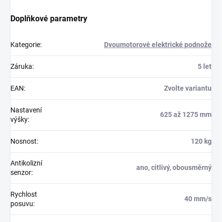
Doplňkové parametry
Kategorie
:
Dvoumotorové elektrické podnože
Záruka
:
5 let
EAN
:
Zvolte variantu
Nastavení
625 až 1275 mm
výšky
:
Nosnost
:
120 kg
Antikolizní
ano, citlivý, obousměrný
senzor
:
Rychlost
40 mm/s
posuvu
: