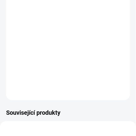
MŮŽEME DORUČIT DO:
ZVOLTE VARIANTU
MOŽNOSTI DORUČENÍ
−
+
Přidat do košíku
Elektrický stůl
ORBIS
nabízí plynulé nastavení výšky,
antikolizní
senzor a USB porty
. Kulaté nohy a dvojitý motor zaručují stabilitu
a moderní design.
DETAILNÍ INFORMACE
ZEPTAT SE
Související produkty