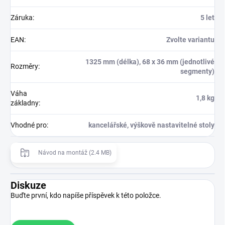
Záruka
:
5 let
EAN
:
Zvolte variantu
1325 mm (délka), 68 x 36 mm (jednotlivé
Rozměry
:
segmenty)
Váha
1,8 kg
základny
:
Vhodné pro
:
kancelářské, výškově nastavitelné stoly
Návod na montáž (2.4 MB)
Diskuze
Buďte první, kdo napíše příspěvek k této položce.