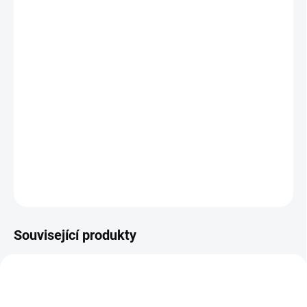
ZVOLTE VARIANTU
MOŽNOSTI DORUČENÍ
−
+
Přidat do košíku
Husí krk efektivně organizuje kabely od vašich zařízení a stolu,
čímž udržuje pracoviště čisté a bezpečné. Je vhodný pro jednotlivé
výškově nastavitelné stoly.
DETAILNÍ INFORMACE
ZEPTAT SE
Související produkty
NOVINKA
SMART CHOICE
BEST VALUE