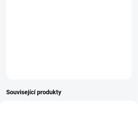
DORUČENÍ
−
+
Přidat do košíku
Luxusná ergonomická kancelárska stolička VALOR, navrhnutá
špeciálne pre moderné sit-stand kancelárske priestory
DETAILNÍ INFORMACE
ZEPTAT SE
Související produkty
NOVINKA
SMART CHOICE
BEST VALUE