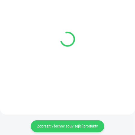
SKLADEM
SKLADEM
(3 KS)
(1 KS)
FIX
ELEVA
4 121 Kč
6 493 Kč
Detail
Detail
Výškově nastavitelná podnož FIX
Manuální podnož ELEVA nabízí
nabízí cenově dostupné řešení s
výškově nastavitelné řešení s
maximální nosností 150 kg a
rychlým nastavením výšky
nastavitelnou výškou od 57,5 cm
pomocí kliky. Ideální pro
do...
ergonomické...
Zobrazit všechny související produkty