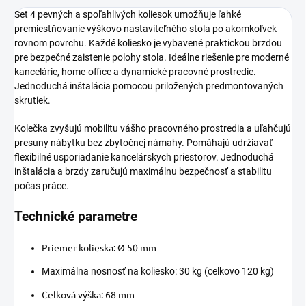
Set 4 pevných a spoľahlivých koliesok umožňuje ľahké
premiestňovanie výškovo nastaviteľného stola po akomkoľvek
rovnom povrchu. Každé koliesko je vybavené praktickou brzdou
pre bezpečné zaistenie polohy stola. Ideálne riešenie pre moderné
kancelárie, home-office a dynamické pracovné prostredie.
Jednoduchá inštalácia pomocou priložených predmontovaných
skrutiek.
Kolečka zvyšujú mobilitu vášho pracovného prostredia a uľahčujú
presuny nábytku bez zbytočnej námahy. Pomáhajú udržiavať
flexibilné usporiadanie kancelárskych priestorov. Jednoduchá
inštalácia a brzdy zaručujú maximálnu bezpečnosť a stabilitu
počas práce.
Technické parametre
Priemer kolieska: Ø 50 mm
Maximálna nosnosť na koliesko: 30 kg (celkovo 120 kg)
Celková výška: 68 mm