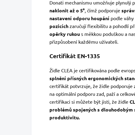
Donati mechanismu umožňuje plynulý 
naklonit až o 5°
, čímž podporuje
správ
nastavení odporu houpání
podle váhy 
pozicích
zaručují flexibilitu a pohodlí 
opěrky rukou
s měkkou poduškou a nast
přizpůsobení každému uživateli.
Certifikát EN-1335
Židle CLEA je certifikována podle evro
splnění přísných ergonomických stan
certifikát potvrzuje, že židle podporuj
na optimální podporu zad, paží a celko
certifikaci si můžete být jisti, že židle
CL
problémů spojených s dlouhodobým s
produktivitu.