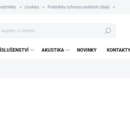
podmínky
Cookies
Podmínky ochrany osobních údajů
Hledat
ÍSLUŠENSTVÍ
AKUSTIKA
NOVINKY
KONTAKT
ní
8 485 Kč
7 012,40 Kč bez DPH
Měrná
ZVOLTE VARIANTU
cena:
PODNOŽ