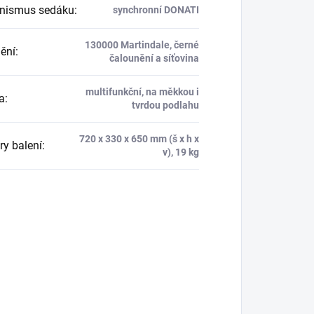
nismus sedáku
:
synchronní DONATI
130000 Martindale, černé
ění
:
čalounění a síťovina
multifunkční, na měkkou i
a
:
tvrdou podlahu
720 x 330 x 650 mm (š x h x
y balení
:
v), 19 kg