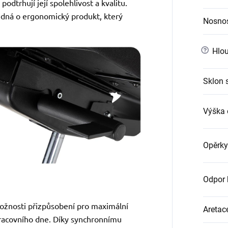
podtrhují její spolehlivost a kvalitu.
edná o ergonomický produkt, který
Nosno
?
Hlou
Sklon 
Výška 
Opěrky
Odpor 
ožnosti přizpůsobení pro maximální
Aretac
racovního dne. Díky synchronnímu