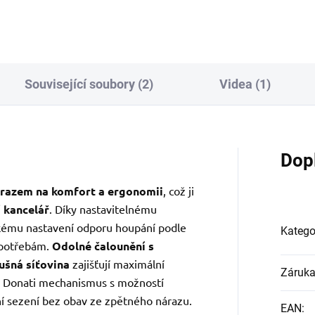
Související soubory (2)
Videa (1)
Dop
razem na komfort a ergonomii
, což ji
 kancelář
. Díky nastavitelnému
kému nastavení odporu houpání podle
Katego
 potřebám.
Odolné čalounění s
ušná síťovina
zajišťují maximální
Záruk
ní Donati mechanismus s možností
lní sezení bez obav ze zpětného nárazu.
EAN
: