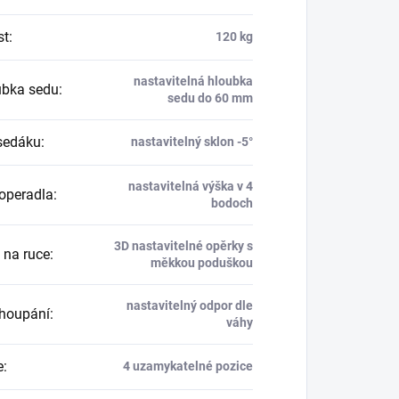
st
:
120 kg
nastavitelná hloubka
bka sedu
:
sedu do 60 mm
sedáku
:
nastavitelný sklon -5°
nastavitelná výška v 4
operadla
:
bodoch
3D nastavitelné opěrky s
 na ruce
:
měkkou poduškou
nastavitelný odpor dle
houpání
:
váhy
e
:
4 uzamykatelné pozice