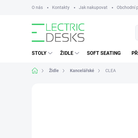
Přejít
O nás
Kontakty
Jak nakupovat
Obchodní 
na
obsah
STOLY
ŽIDLE
SOFT SEATING
PŘ
Domů
Židle
Kancelářské
CLEA
Neohodnoceno
Podrobnosti hodnoce