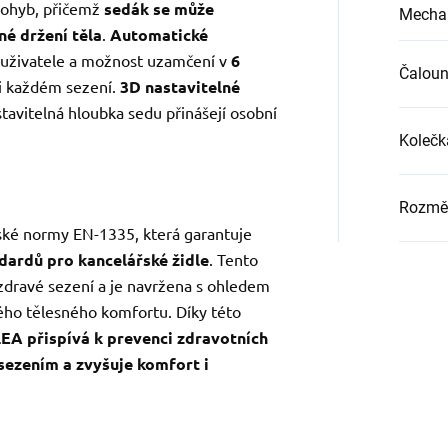
pohyb, přičemž
sedák se může
Mecha
né držení těla
.
Automatické
uživatele a možnost uzamčení v
6
Čaloun
při každém sezení.
3D nastavitelné
avitelná hloubka sedu přinášejí osobní
Kolečk
Rozměr
pské normy EN-1335, která garantuje
dardů pro kancelářské židle
. Tento
e zdravé sezení a je navržena s ohledem
vého tělesného komfortu. Díky této
EA přispívá k prevenci zdravotních
ezením a zvyšuje komfort i