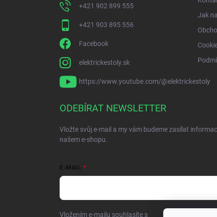
Konta
+421 902 899 555
Jak n
+421 903 895 556
Obcho
Facebook
Cooki
Podmí
elektrickestoly.sk
https://www.youtube.com/@elektrickestoly
ODEBÍRAT NEWSLETTER
Vložte svůj e-mail a my vám budeme zasílat informa
našem e-shopu.
E-MAIL
Vložením e-mailu souhlasíte s
podmínkami ochrany o