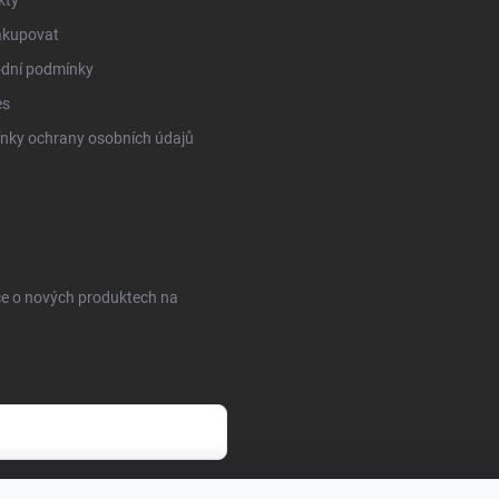
kty
akupovat
dní podmínky
es
nky ochrany osobních údajů
ce o nových produktech na
sobních údajů