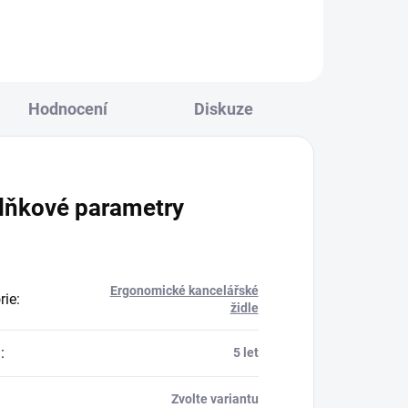
Hodnocení
Diskuze
lňkové parametry
Ergonomické kancelářské
rie
:
židle
a
:
5 let
Zvolte variantu