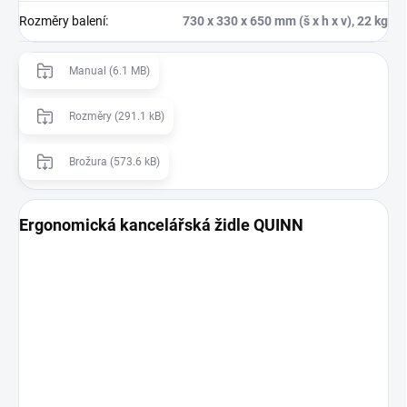
Rozměry balení
:
730 x 330 x 650 mm (š x h x v), 22 kg
Manual (6.1 MB)
Rozměry (291.1 kB)
Brožura (573.6 kB)
Ergonomická kancelářská židle QUINN