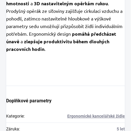
hmotnosti
a
3D nastavitelným opěrkám rukou
.
Prodyšný opěrák ze síťoviny zajišťuje cirkulaci vzduchu a
pohodlí, zatímco nastavitelné hloubkové a výškové
parametry sedu umožňují přizpůsobit židli individuálním
potřebám. Ergonomický design
pomáhá předcházet
únavě
a
zlepšuje produktivitu během dlouhých
pracovních hodin
.
Doplňkové parametry
Kategorie
:
Ergonomické kancelářské židle
Záruka
:
5 let