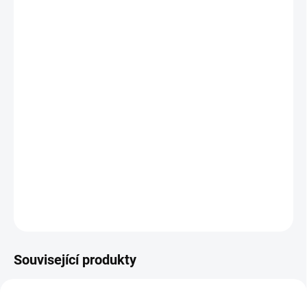
OPĚRKA HLAVY
MŮŽEME DORUČIT DO:
ZVOLTE VARIANTU
MOŽNOSTI DORUČENÍ
−
+
Přidat do košíku
Ergonomická kancelářská židle
QUINN
s jednoduchým ovládáním
a moderním designem nabízí pohodlí pro každodenní práci díky
nastavitelné hloubce sedu a 3D opěrkám.
DETAILNÍ INFORMACE
ZEPTAT SE
Související produkty
NOVINKA
NOVINKA