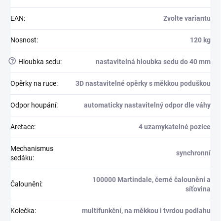
EAN
:
Zvolte variantu
Nosnost
:
120 kg
?
Hloubka sedu
:
nastavitelná hloubka sedu do 40 mm
Opěrky na ruce
:
3D nastavitelné opěrky s měkkou poduškou
Odpor houpání
:
automaticky nastavitelný odpor dle váhy
Aretace
:
4 uzamykatelné pozice
Mechanismus
synchronní
sedáku
:
100000 Martindale, černé čalounění a
Čalounění
:
síťovina
Kolečka
:
multifunkční, na měkkou i tvrdou podlahu