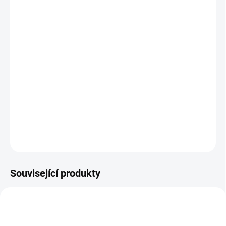
ZVOLTE VARIANTU
MOŽNOSTI DORUČENÍ
−
+
Přidat do košíku
Kovové kabelové vedení zajistí perfektní organizaci kabelů pod
každým stolem. Snadná instalace pomocí tří upevňovacích bodů.
Rozměry: 800 x 125 x 75 mm.
DETAILNÍ INFORMACE
ZEPTAT SE
Související produkty
NOVINKA
SMART CHOICE
BEST VALUE