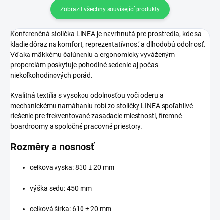
Zobrazit všechny související produkty
Konferenčná stolička LINEA je navrhnutá pre prostredia, kde sa
kladie dôraz na komfort, reprezentatívnosť a dlhodobú odolnosť.
Vďaka mäkkému čalúneniu a ergonomicky vyváženým
proporciám poskytuje pohodlné sedenie aj počas
niekoľkohodinových porád.
Kvalitná textília s vysokou odolnosťou voči oderu a
mechanickému namáhaniu robí zo stoličky LINEA spoľahlivé
riešenie pre frekventované zasadacie miestnosti, firemné
boardroomy a spoločné pracovné priestory.
Rozměry a nosnosť
celková výška: 830 ± 20 mm
výška sedu: 450 mm
celková šírka: 610 ± 20 mm