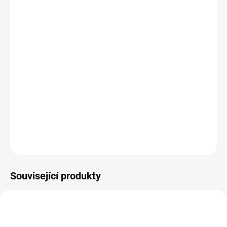
ZVOLTE VARIANTU
MOŽNOSTI DORUČENÍ
−
+
Přidat do košíku
LINEA je prémiová konferenční a jednací židle určená pro zasedací
místnosti, boardroomy a kolaborativní prostory. Spojuje měkký
komfort sezení s profesionálním a reprezentativním vzhledem
vhodným i pro delší jednání.
DETAILNÍ INFORMACE
ZEPTAT SE
Související produkty
NOVINKA
NOVINKA
BEST VALUE
SMART CHOICE