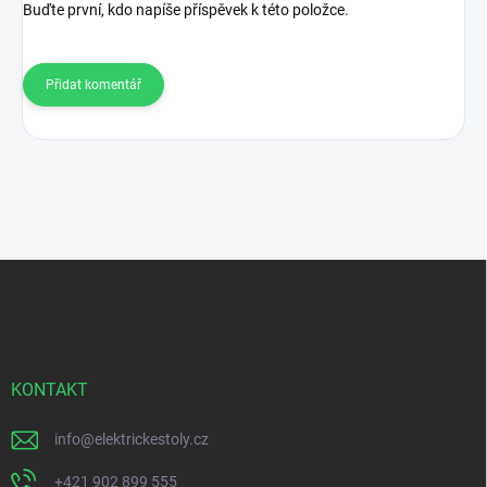
Buďte první, kdo napíše příspěvek k této položce.
Přidat komentář
Z
á
p
a
t
í
KONTAKT
info
@
elektrickestoly.cz
+421 902 899 555