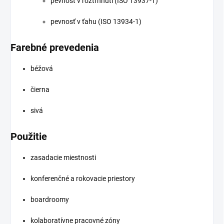
pevnosť v roztrhnutí (ISO 13937-1)
pevnosť v ťahu (ISO 13934-1)
Farebné prevedenia
béžová
čierna
sivá
Použitie
zasadacie miestnosti
konferenčné a rokovacie priestory
boardroomy
kolaboratívne pracovné zóny