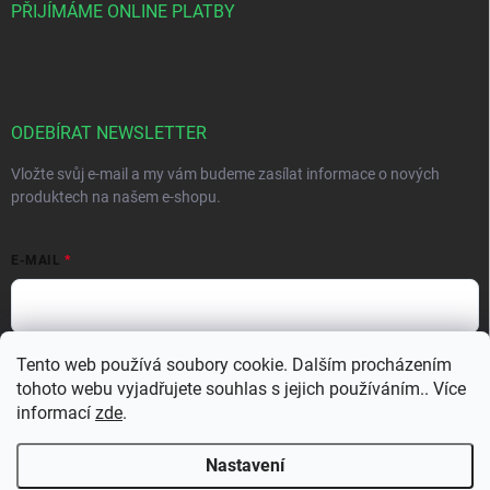
PŘIJÍMÁME ONLINE PLATBY
ODEBÍRAT NEWSLETTER
Vložte svůj e-mail a my vám budeme zasílat informace o nových
produktech na našem e-shopu.
E-MAIL
Tento web používá soubory cookie. Dalším procházením
Vložením e-mailu souhlasíte s
podmínkami ochrany osobních údajů
tohoto webu vyjadřujete souhlas s jejich používáním.. Více
Přihlásit se
informací
zde
.
Nastavení