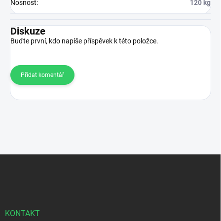
Nosnost
:
120 kg
Diskuze
Buďte první, kdo napíše příspěvek k této položce.
Přidat komentář
Z
á
p
a
t
í
KONTAKT