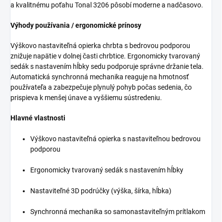
a kvalitnému poťahu Tonal 3206 pôsobí moderne a nadčasovo.
Výhody používania / ergonomické prínosy
Výškovo nastaviteľná opierka chrbta s bedrovou podporou
znižuje napätie v dolnej časti chrbtice. Ergonomicky tvarovaný
sedák s nastavením hĺbky sedu podporuje správne držanie tela.
Automatická synchronná mechanika reaguje na hmotnosť
používateľa a zabezpečuje plynulý pohyb počas sedenia, čo
prispieva k menšej únave a vyššiemu sústredeniu.
Hlavné vlastnosti
Výškovo nastaviteľná opierka s nastaviteľnou bedrovou
podporou
Ergonomicky tvarovaný sedák s nastavením hĺbky
Nastaviteľné 3D podrúčky (výška, šírka, hĺbka)
Synchronná mechanika so samonastaviteľným prítlakom