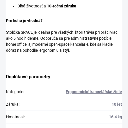
Dlhá životnosť a
10-ročná záruka
Pre koho je vhodná?
Stolička SPACE je ideálna pre všetkých, ktorí trávia pri práci viac
ako 6 hodín denne. Odporúča sa pre administratívne pozície,
home office, aj moderné open-space kancelárie, kde sa kladie
dôraz na pohodlie, ergonómiu a štýl.
Doplňkové parametry
Kategorie
:
Ergonomické kancelářské židle
Záruka
:
10 let
Hmotnost
:
16.4 kg