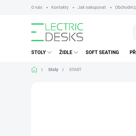
Přejít
O nás
Kontakty
Jak nakupovat
Obchodní 
na
obsah
STOLY
ŽIDLE
SOFT SEATING
PŘ
Domů
Stoly
START
Neohodnoceno
Podrobnosti hodnoce
BEST VALUE