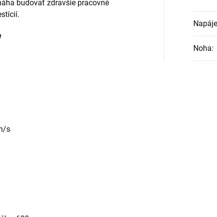
omáha budovať zdravšie pracovné
tícií.
Napáje
e
Noha
:
m/s