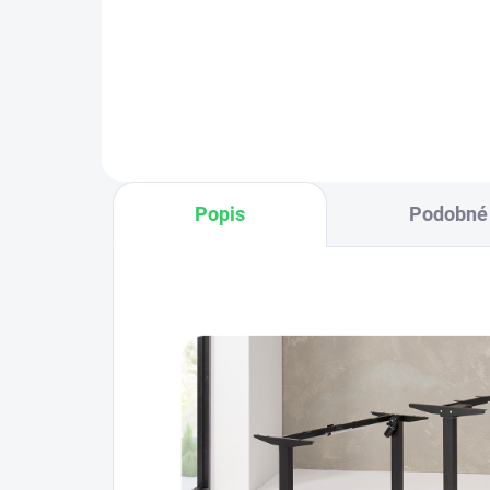
kabe
Výklopné kabelové vedení
čímž
zajišťuje čistou organizaci kabelů
bez
a umožňuje rychlý přístup díky
výklopnému mechanismu.
Rozměry: 1000...
Popis
Podobné 