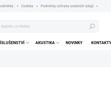
podmínky
Cookies
Podmínky ochrany osobních údajů
Hledat
ÍSLUŠENSTVÍ
AKUSTIKA
NOVINKY
KONTAKT
ní
4 065 Kč
3 359,50 Kč bez DPH
Měrná
ZVOLTE VARIANTU
cena: