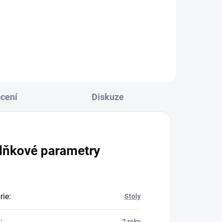
né
zároveň udržuje vaše pracovní
prostředí čisté a organizované.
.
cení
Diskuze
lňkové parametry
rie
:
Stoly
a
:
2 roky