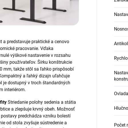
Nastav
Nosno
ect a predstavuje praktické a cenovo
Antikol
nomické pracovanie. Vďaka
ulé výškové nastavenie v rozsahu
Rychlo
iny používateľov. Šírku konštrukcie
 mm, takže stôl sa ľahko prispôsobí
Nastav
Kompaktný a ľahký dizajn uľahčuje
konstr
ôl je dostupný v troch štandardných
m interiérom.
Ovlad
ity
Striedanie polohy sedenia a státia
Hlučno
btice a zlepšuje krvný obeh. Možnosť
j postavy predchádza vzniku bolestí
nie od stola zvyšuje sústredenie a
Počet 