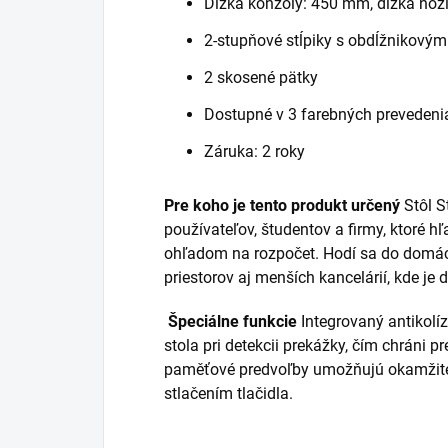
Dĺžka konzoly: 450 mm, dĺžka no
2-stupňové stĺpiky s obdĺžnikovým
2 skosené pätky
Dostupné v 3 farebných prevedeni
Záruka: 2 roky
Pre koho je tento produkt určený
Stôl S
používateľov, študentov a firmy, ktoré h
ohľadom na rozpočet. Hodí sa do domác
priestorov aj menších kancelárií, kde j
Špeciálne funkcie
Integrovaný antikolí
stola pri detekcii prekážky, čím chráni pr
paměťové predvoľby umožňujú okamžité
stlačením tlačidla.