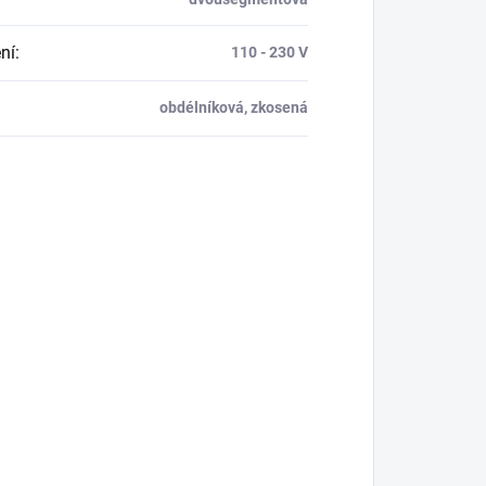
ní
:
110 - 230 V
obdélníková, zkosená