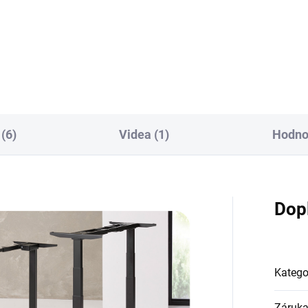
ly od vašich zařízení a stolu,
poskytuje praktické a bezpeč
 udržuje pracoviště čisté a
řešení pro ukládání drobných
pečné. Je vhodný pro...
předmětů pod pracovní desku
Ideální...
(6)
Videa (1)
Hodno
Dop
Katego
Záruk