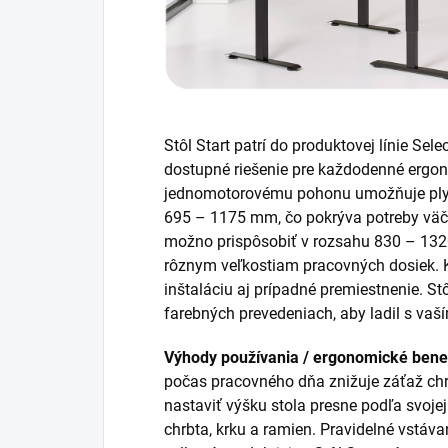
Stôl Start patrí do produktovej línie Sel
dostupné riešenie pre každodenné ergo
jednomotorovému pohonu umožňuje plyn
695 – 1175 mm, čo pokrýva potreby väčš
možno prispôsobiť v rozsahu 830 – 1320
rôznym veľkostiam pracovných dosiek. 
inštaláciu aj prípadné premiestnenie. St
farebných prevedeniach, aby ladil s vaší
Výhody používania / ergonomické benef
počas pracovného dňa znižuje záťaž chr
nastaviť výšku stola presne podľa svoje
chrbta, krku a ramien. Pravidelné vstáva