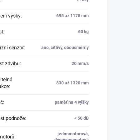
ení výšky
:
695 až 1175 mm
st
:
60 kg
izní senzor
:
ano, citlivý, obousměrný
st zdvihu
:
20 mm/s
itelná
830 až 1320 mm
ukce
:
ač
:
paměť na 4 výšky
st podnože
:
< 50 dB
jednomotorová,
motorů
:
dvousegmentová