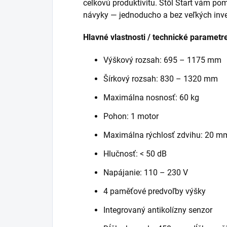
celkovú produktivitu. Stôl Start vám p
návyky — jednoducho a bez veľkých inves
Hlavné vlastnosti / technické parametr
Výškový rozsah: 695 – 1175 mm
Šírkový rozsah: 830 – 1320 mm
Maximálna nosnosť: 60 kg
Pohon: 1 motor
Maximálna rýchlosť zdvihu: 20 m
Hlučnosť: < 50 dB
Napájanie: 110 – 230 V
4 paměťové predvoľby výšky
Integrovaný antikolízny senzor