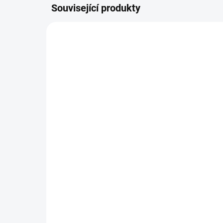
Související produkty
103/BIL
SKLADEM
(3 KS)
Výklopné kabelové
Hus
vedení
66
1 112 Kč
Detail
Husí