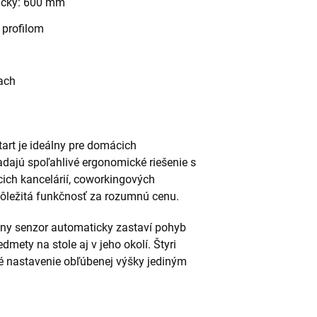
žičky: 600 mm
 profilom
ach
tart je ideálny pre domácich
ľadajú spoľahlivé ergonomické riešenie s
ich kancelárií, coworkingových
e dôležitá funkčnosť za rozumnú cenu.
zny senzor automaticky zastaví pohyb
edmety na stole aj v jeho okolí. Štyri
 nastavenie obľúbenej výšky jediným