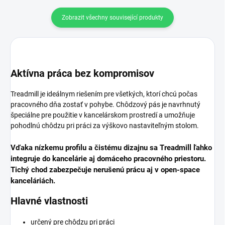
Zobrazit všechny související produkty
Aktívna práca bez kompromisov
Treadmill je ideálnym riešením pre všetkých, ktorí chcú počas
pracovného dňa zostať v pohybe. Chôdzový pás je navrhnutý
špeciálne pre použitie v kancelárskom prostredí a umožňuje
pohodlnú chôdzu pri práci za výškovo nastaviteľným stolom.
Vďaka nízkemu profilu a čistému dizajnu sa Treadmill ľahko
integruje do kancelárie aj domáceho pracovného priestoru.
Tichý chod zabezpečuje nerušenú prácu aj v open-space
kanceláriách.
Hlavné vlastnosti
určený pre chôdzu pri práci