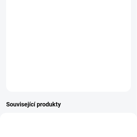
DORUČENÍ
−
+
Přidat do košíku
Treadmill je kompaktní chodicí pás navržený pro použití u výškově
nastavitelných stolů. Umožňuje přirozený pohyb během práce a
pomáhá snižovat zdravotní rizika spojená s dlouhodobým
sezením.
DETAILNÍ INFORMACE
ZEPTAT SE
Související produkty
NOVINKA
SMART CHOICE
BEST VALUE