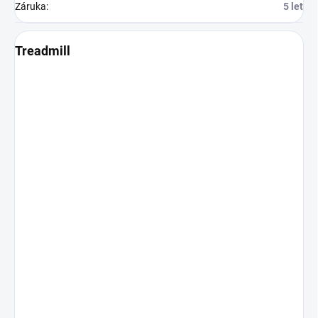
Záruka
:
5 let
Treadmill