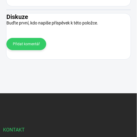
Diskuze
Buďte první, kdo napíše příspěvek k této položce.
Přidat komentář
Z
á
p
a
t
í
KONTAKT