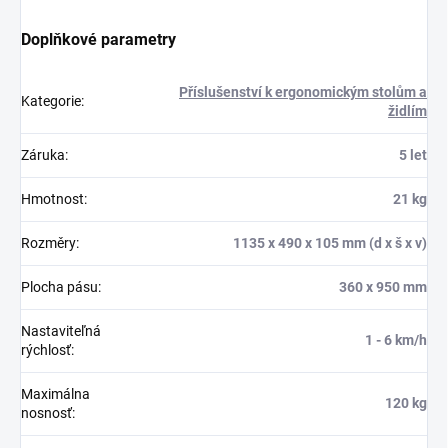
Doplňkové parametry
Příslušenství k ergonomickým stolům a
Kategorie
:
židlím
Záruka
:
5 let
Hmotnost
:
21 kg
Rozměry
:
1135 x 490 x 105 mm (d x š x v)
Plocha pásu
:
360 x 950 mm
Nastaviteľná
1 - 6 km/h
rýchlosť
:
Maximálna
120 kg
nosnosť
: