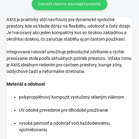
Zobrazit všechny související produkty
AXIS je praktický stôl navrhnutý pre dynamické spoločné
priestory, kde sa kladie dôraz na flexibilitu, odolnosť a čistý dizajn.
Je tvarovaný ako jeden kompaktný kus so širokou základňou a
okrúhlou doskou, čo zaručuje stabilitu aj pri častom používaní.
Integrovaná rukoväť umožňuje jednoduché zdvíhanie a rýchle
presúvanie stola podľa aktuálnych potrieb priestoru. Vďaka tomu
je AXIS ideálnym riešením pre canteen priestory, lounge zóny,
oddychové časti a neformálne stretnutia.
Materiál a odolnosť
polypropylénový kompozit vystužený skleným vláknom
UV odolné prevedenie pre dlhodobé používanie
vysoká pevnosť a odolnosť voči každodennému
opotrebovaniu