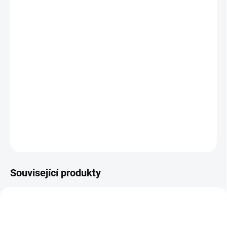
DORUČENÍ
−
+
Přidat do košíku
Stůl AXIS je kompaktní, sochařsky tvarovaný stůl určený pro
jídelny, lounge zóny a neformální posezení. Díky integrovanému
madlu umožňuje snadné přemisťování a flexibilní uspořádání
prostoru.
DETAILNÍ INFORMACE
ZEPTAT SE
Související produkty
NOVINKA
NOVINKA
BEST VALUE
SMART CHOICE